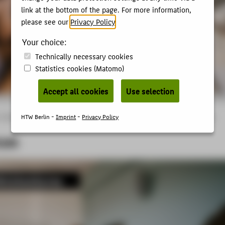
link at the bottom of the page. For more information,
please see our
Privacy Policy
.
Your choice:
Technically necessary cookies
Statistics cookies (Matomo)
Accept all cookies
Use selection
HTW Berlin -
Imprint
-
Privacy Policy
: School of Design and Culture
Studies
Zusätzliche Angebote
Lernzentrum
rum
rückenkurse