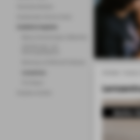
Technische Dienste
Studierenden-Service-Center
Zusätzliche Angebote
Mensa, Hochschulsport, Bibliothek
Orientierungs- und
Beratungsangebote
Beratung und Hilfe bei Problemen
Lernzentrum
HTW Berlin
Faculty 5
On Campus
Lernzent
Studieren mit Kind
Mathe-B