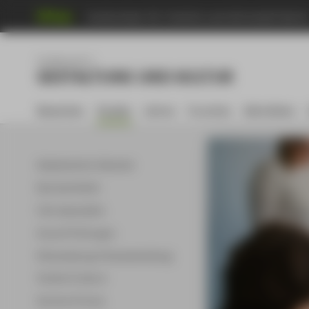
Hochschule für Technik und Wirtschaft Berli
Menu
Fachbereich 5
GESTALTUNG UND KULTUR
Bewerben
Studies
Lehren
Forschen
Aktivitäten
Akademischer Kalender
Barrierefreiheit
Fahrradausleihe
Kurse & Prüfungen
Rückmeldung & Semesterbeitrag
Studios & Labore
Karriere & Praxis