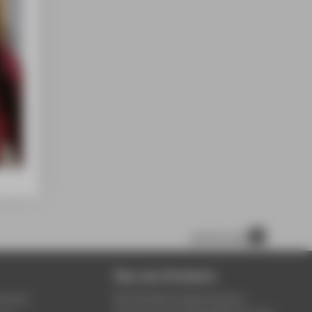
scroll to top
Über die HTW Berlin
service
Die HTW Berlin bietet Studium,