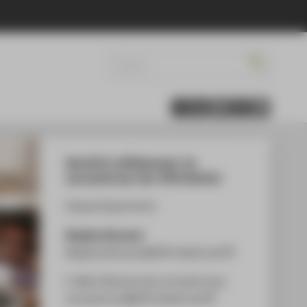
Herzlich willkommen im
Lernzentrum der HTW Berlin!
Ansprechpartnerin:
Birgitta Kinscher
Birgitta.Kinscher@HTW-Berlin.de
E-Mail-Adresse des Lernzentrums:
Lernzentrum@HTW-Berlin.de