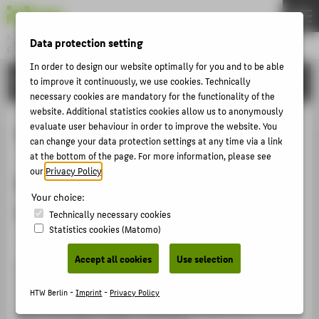
Fachbereich 5
Data protection setting
GESTALTUNG UND KULTUR
Menu
In order to design our website optimally for you and to be able
STUDIES
to improve it continuously, we use cookies. Technically
THEMEN
necessary cookies are mandatory for the functionality of the
BEWERBEN
website. Additional statistics cookies allow us to anonymously
evaluate user behaviour in order to improve the website. You
Softwarelizenzen
STUDIES
can change your data protection settings at any time via a link
at the bottom of the page. For more information, please see
LEHREN
our
Privacy Policy
.
Kostenlos auf Microsoft-Produkte
FORSCHEN
Your choice:
zugreifen
AKTIVITÄTEN
Technically necessary cookies
Statistics cookies (Matomo)
INTERNATIONALES
KONTAKT
Accept all cookies
Use selection
Über das
Microsoft Azure Dev for Teaching Portal
haben Studierende der HTW Berlin die Möglichkeit
HTW Berlin -
Imprint
-
Privacy Policy
ZENTRALE SEITEN
kostenlos auf Microsoft-Produkte zuzugreifen.