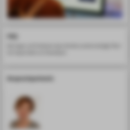
FAQ
Bei Fragen und Problemen lesen Sie bitte zunächst die
FAQ
auf
der
Support
seite von
DreamSpark
.
Ansprechpartnerin