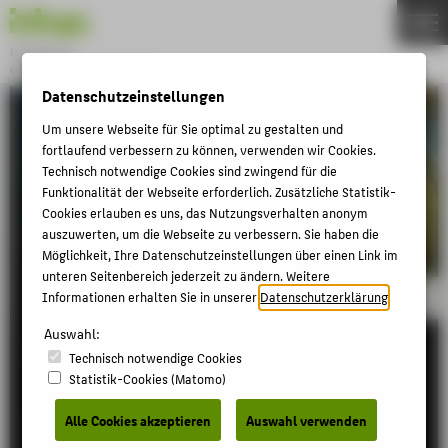
Fachbereich 5
GESTALTUNG UND KULTUR
Menu
Datenschutzeinstellungen
THEMEN
Um unsere Webseite für Sie optimal zu gestalten und
fortlaufend verbessern zu können, verwenden wir Cookies.
BEWERBEN
Technisch notwendige Cookies sind zwingend für die
STUDIEREN
Funktionalität der Webseite erforderlich. Zusätzliche Statistik-
Cookies erlauben es uns, das Nutzungsverhalten anonym
LEHREN
auszuwerten, um die Webseite zu verbessern. Sie haben die
Möglichkeit, Ihre Datenschutzeinstellungen über einen Link im
FORSCHEN
unteren Seitenbereich jederzeit zu ändern. Weitere
AKTIVITÄTEN
Informationen erhalten Sie in unserer
Datenschutzerklärung
.
INTERNATIONALES
Auswahl:
Willkommen im Pluriversum
Technisch notwendige Cookies
KONTAKT
Statistik-Cookies (Matomo)
Studieren, forschen, lehren, promovieren,
kollaborieren, ausstellen, international vernetzen und
Alle Cookies akzeptieren
Auswahl verwenden
ZENTRALE SEITEN
künstlerisch gestalten – und das alles an einem Ort –