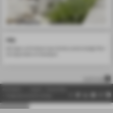
FAQ
Bei Fragen und Problemen lesen Sie bitte zunächst die
FAQ
auf
der
Support
seite von
DreamSpark
.
scroll to top
© HTW Berlin
Imprint
Privacy Policy
Change data protection settings