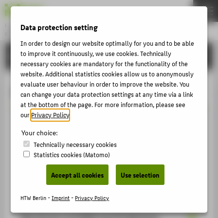
Data protection setting
Fachbereich 5
GESTALTUNG UND KULTUR
Menu
In order to design our website optimally for you and to be able
to improve it continuously, we use cookies. Technically
STUDIES
THEMEN
necessary cookies are mandatory for the functionality of the
BEWERBEN
website. Additional statistics cookies allow us to anonymously
evaluate user behaviour in order to improve the website. You
Zusätzliche Angebote
STUDIES
can change your data protection settings at any time via a link
at the bottom of the page. For more information, please see
LEHREN
our
Privacy Policy
.
FORSCHEN
Mensa, Hochschulsport, Bibliothek
Your choice:
AKTIVITÄTEN
Technically necessary cookies
Statistics cookies (Matomo)
INTERNATIONALES
Orientierungs- und
Accept all cookies
Use selection
KONTAKT
Beratungsangebote
HTW Berlin -
Imprint
-
Privacy Policy
ZENTRALE SEITEN