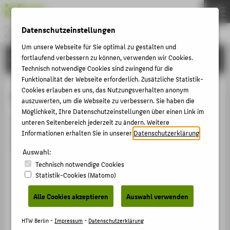
Fachbereich 5
Datenschutzeinstellungen
GESTALTUNG UND KULTUR
Menu
Um unsere Webseite für Sie optimal zu gestalten und
fortlaufend verbessern zu können, verwenden wir Cookies.
STUDIEREN
THEMEN
Technisch notwendige Cookies sind zwingend für die
BEWERBEN
Funktionalität der Webseite erforderlich. Zusätzliche Statistik-
Cookies erlauben es uns, das Nutzungsverhalten anonym
Prüfung
STUDIEREN
auszuwerten, um die Webseite zu verbessern. Sie haben die
Möglichkeit, Ihre Datenschutzeinstellungen über einen Link im
LEHREN
Prüfungsanmeldung, Fristen, eine Prüfung
unteren Seitenbereich jederzeit zu ändern. Weitere
FORSCHEN
wiederholen... Auf verschiedene offene Fragen zum
Informationen erhalten Sie in unserer
Datenschutzerklärung
.
Thema gibt es hier die Antworten:
AKTIVITÄTEN
Auswahl:
Technisch notwendige Cookies
Anmeldung zur Prüfung
INTERNATIONALES
Statistik-Cookies (Matomo)
Prüfungsverhinderung
KONTAKT
Alle Cookies akzeptieren
Auswahl verwenden
Wiederholung der Prüfung
ZENTRALE SEITEN
HTW Berlin -
Impressum
-
Datenschutzerklärung