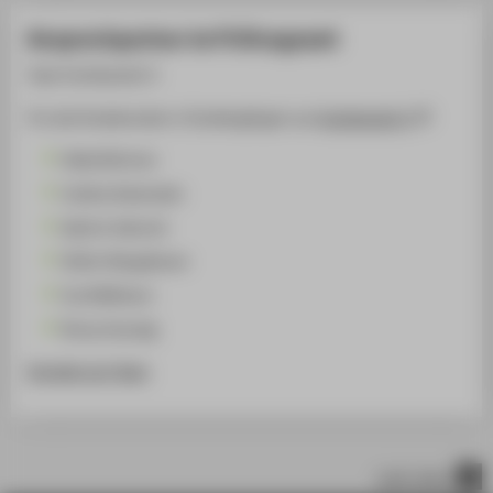
Ansprechpartner im Prüfungsamt
Team Fachbereich 5
Für alle Studierenden in Studiengängen aus
Fachbereich 5
Heike Büchner
Undine Koberstein
Kathrin Heinrich
Stefan Neugebauer
Ina Reißmann
Romy Zwanzig
Kontakt zum Team
nach oben