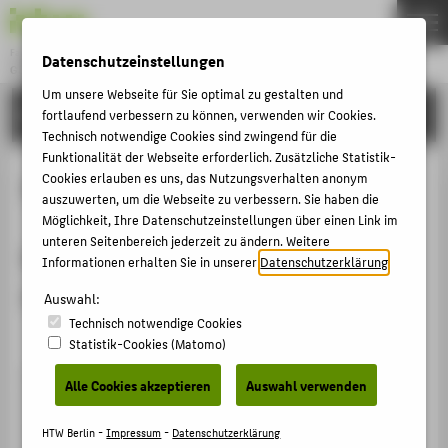
Fachbereich 5
Datenschutzeinstellungen
GESTALTUNG UND KULTUR
Menu
Um unsere Webseite für Sie optimal zu gestalten und
STUDIEREN
fortlaufend verbessern zu können, verwenden wir Cookies.
THEMEN
Technisch notwendige Cookies sind zwingend für die
BEWERBEN
Funktionalität der Webseite erforderlich. Zusätzliche Statistik-
Cookies erlauben es uns, das Nutzungsverhalten anonym
Softwarelizenzen
STUDIEREN
auszuwerten, um die Webseite zu verbessern. Sie haben die
Möglichkeit, Ihre Datenschutzeinstellungen über einen Link im
LEHREN
unteren Seitenbereich jederzeit zu ändern. Weitere
Kostenlos auf Microsoft-Produkte
FORSCHEN
Informationen erhalten Sie in unserer
Datenschutzerklärung
.
zugreifen
AKTIVITÄTEN
Auswahl:
Technisch notwendige Cookies
INTERNATIONALES
Statistik-Cookies (Matomo)
KONTAKT
Über das
Microsoft Azure Dev for Teaching Portal
Alle Cookies akzeptieren
Auswahl verwenden
haben Studierende der HTW Berlin die Möglichkeit
ZENTRALE SEITEN
kostenlos auf Microsoft-Produkte zuzugreifen.
HTW Berlin -
Impressum
-
Datenschutzerklärung