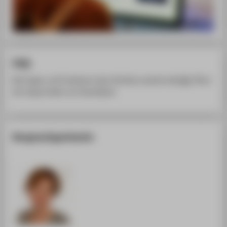
FAQ
Bei Fragen und Problemen lesen Sie bitte zunächst die
FAQ
auf
der
Support
seite von
DreamSpark
.
Ansprechpartnerin