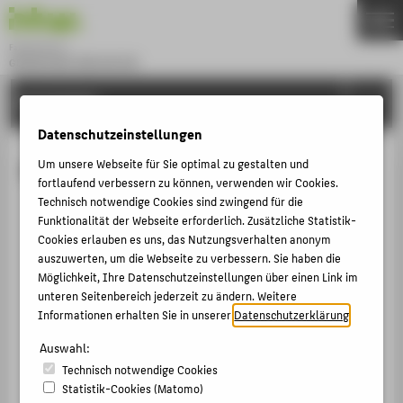
Fachbereich 5
GESTALTUNG UND KULTUR
Menu
STUDIEREN
THEMEN
Datenschutzeinstellungen
BEWERBEN
Abschlussarbeit und Kolloquium
Um unsere Webseite für Sie optimal zu gestalten und
STUDIEREN
fortlaufend verbessern zu können, verwenden wir Cookies.
LEHREN
Technisch notwendige Cookies sind zwingend für die
Beantragung Bachelorarbeit & Masterarbeit
Funktionalität der Webseite erforderlich. Zusätzliche Statistik-
FORSCHEN
Erst- und Zweitgutachten
Cookies erlauben es uns, das Nutzungsverhalten anonym
auszuwerten, um die Webseite zu verbessern. Sie haben die
Nachteilsausgleich
AKTIVITÄTEN
Möglichkeit, Ihre Datenschutzeinstellungen über einen Link im
Thema der Abschlussarbeit ändern oder zurückgeben
INTERNATIONALES
unteren Seitenbereich jederzeit zu ändern. Weitere
Bearbeitungszeit verlängern
Informationen erhalten Sie in unserer
Datenschutzerklärung
.
KONTAKT
Abgabe Abschlussarbeit
Auswahl:
Kolloquium
Technisch notwendige Cookies
ZENTRALE SEITEN
Zeugnis
Statistik-Cookies (Matomo)